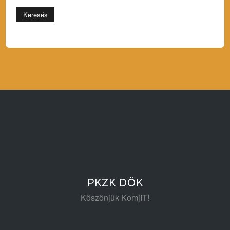
PKZK DÖK
Köszönjük
KomjIT
!